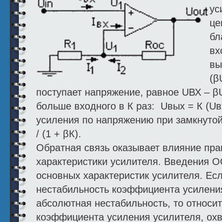
ус
це
бл
вх
вы
(β
поступает напряжение, равное UВХ – 
больше входного в К раз: Uвых = К (
усиления по напряжению при замкнуто
/ (1 + βК).
Обратная связь оказывает влияние пра
характеристики усилителя. Введения 
основных характеристик усилителя. Есл
нестабильность коэффициента усиления
абсолютная нестабильность, то относи
коэффициента усиления усилителя, ох