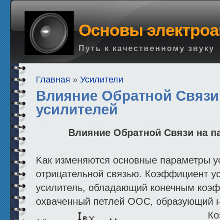
Основы электроа
Путь к качественному звуку
Главная
»
Усилители
Влияние Обратной Связи
усилителей
Влияние Обратной Связи на п
Kак изменяются основные параметры у
отрицательной связью. Коэффициент у
усилитель, обладающий конечным коэ
охваченный петлей ООС, образующий 
Ко