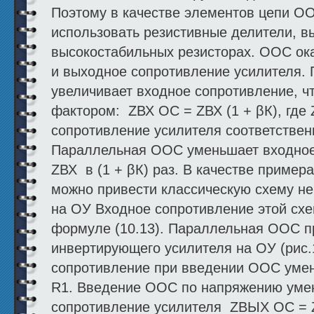
Поэтому в качестве элементов цепи О
использовать резистивные делители, 
высокостабильных резисторах. ООС ок
и выходное сопротивление усилителя.
увеличивает входное сопротивление, ч
фактором: ZВХ ОС = ZВХ (1 + βК), где
сопротивление усилителя соответствен
Параллельная ООС уменьшает входное
ZВХ в (1 + βК) раз. В качестве приме
можно привести классическую схему н
на ОУ Входное сопротивление этой сх
формуле (10.13). Параллельная ООС п
инвертирующего усилителя на ОУ (рис.
сопротивление при введении ООС умень
R1. Введение ООС по напряжению уме
сопротивление усилителя ZВЫХ ОС = Z