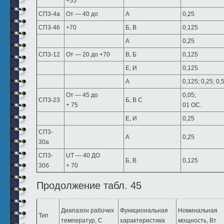
+55
СП3-4а
От — 40 до
А
0,25
СП3-46
+70
Б, В
0,125
А
0,25
СП3-12
От — 20 до +70
В, Б
0,125
Е, И
0,125
А
0,125; 0,25; 0,
От — 45 до
0,05;
СПЗ-23
Б, В С
+ 75
01 ОС.
Е, И
0,25
СП3-
А
0,25
30а
СП3-
UT — 40 ДО
Б, В
0,125
30б
+ 70
Продолжение табл. 45
Диапазон рабочих
Функциональная
Номи­нальная
Тип
температур, С
характеристика
мощность, Вт