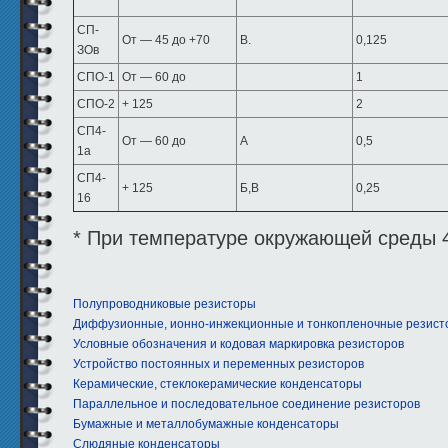
СП-
От — 45 до +70
В.
0,125
ЗОв
СПО-1
От — 60 до
1
СПО-2
+ 125
2
СП4-
От — 60 до
А
0,5
1а
СП4-
+ 125
Б,В
0,25
16
* При температуре окружающей среды 4
Полупроводниковые резисторы
Диффузионные, ионно-инжекционные и тонкопленочные резист
Условные обозначения и кодовая маркировка резисторов
Устройство постоянных и переменных резисторов
Керамические, стеклокерамические конденсаторы
Параллельное и последовательное соединение резисторов
Бумажные и металлобумажные конденсаторы
Слюдяные конденсаторы