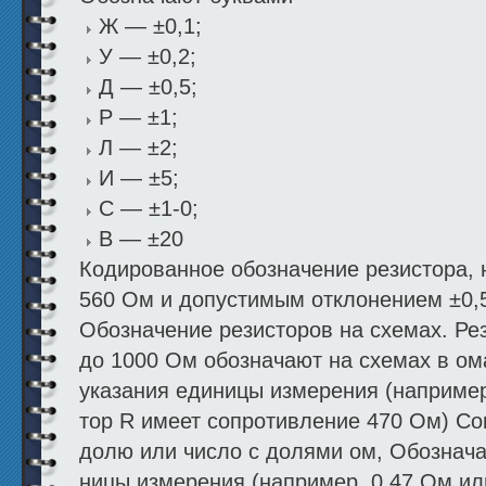
Ж — ±0,1;
У — ±0,2;
Д — ±0,5;
Р — ±1;
Л — ±2;
И — ±5;
С — ±1-0;
В — ±20
Кодированное обозначение резистора,
560 Ом и допустимым откло­нением ±0,
Обозначение резисторов на схемах. Ре
до 1000 Ом обозначают на схемах в ом
указания единицы измерения (например,
тор R имеет сопротивление 470 Ом) С
долю или число с долями ом, Обознача
ницы измерения (например, 0,47 Ом ил