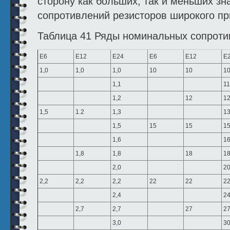
сторону как больших, так и меньших з
сопротивлений резисторов широкого пр
Таблица 41 Ряды номинальных сопроти
Е6
Е12
Е24
Е6
Е12
Е
1,0
1,0
1,0
10
10
1
1,1
11
1,2
12
1
1,5
1.2
1,3
1
1,5
15
15
1
1,6
1
1,8
1,8
18
1
2,0
2
2,2
2,2
2,2
22
22
2
2,4
2
2,7
2,7
27
2
3,0
3