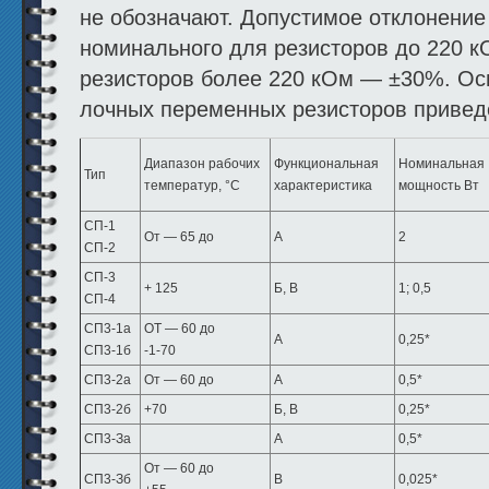
не обозначают. Допусти­мое отклонение
номинального для резисторов до 220 к
резисторов более 220 кОм — ±30%. Ос
лочных переменных резисторов приведе
Диапазон рабочих
Функциональная
Номи­нальная
Тип
температур, °С
характеристика
мощность Вт
СП-1
От — 65 до
А
2
СП-2
СП-3
+ 125
Б, В
1; 0,5
СП-4
СП3-1a
ОТ — 60 до
А
0,25*
СП3-1б
-1-70
СП3-2а
От — 60 до
А
0,5*
СП3-2б
+70
Б, В
0,25*
СП3-За
А
0,5*
От — 60 до
СП3-Зб
В
0,025*