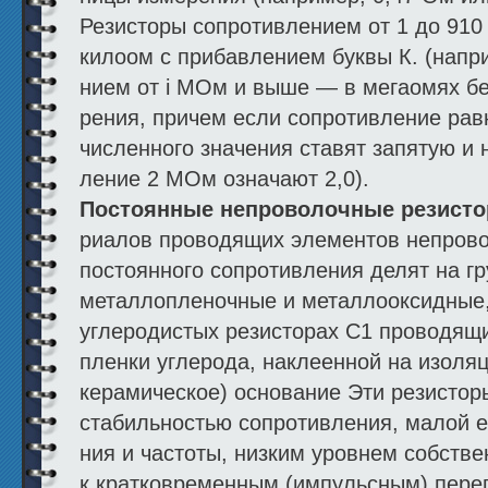
Резисторы сопротивлением от 1 до 910
килоом с прибавлением буквы К. (напр
нием от i МОм и выше — в мегаомях бе
рения, причем если сопротивление равн
численного значения ставят запятую и 
ление 2 МОм означают 2,0).
Постоянные непроволочные резист
риалов проводящих элементов непров
постоянно­го сопротивления делят на г
металлопленочные и металлооксидные,
углеродистых резисторах С1 проводящ
пленки углерода, наклеенной на изоля
керамическое) основание Эти резисто
стабильностью сопротивления, малой е
ния и частоты, низким уровнем собств
к кратковременным (импульсным) пере