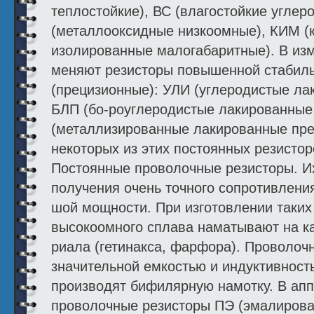
теплостойкие), ВС (влагостойкие углер
(металлооксидные низкоомные), КИМ (
изолированные мало­габаритные). В из
меняют резисторы повышенной стабиль
(прецизионные): УЛИ (углероди­стые л
БЛП (бо-роуглеродистые лакированные
(металлизированные лакированные пре
некоторых из этих постоянных резистор
Постоянные проволочные резисторы. И
получения очень точно­го сопротивлени
шой мощности. При изготовлении таких 
высокоомного сплава на­матывают на ка
риала (гетинакса, фарфора). Проволоч
значительной емкостью и индуктивност
производят бифилярную намотку. В ап
проволочные резисторы ПЭ (эмали­ров