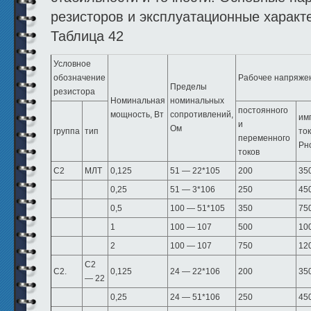
резисторов и экс­плуатационные характ
Таблица 42
Условное
обозначение
Рабочее напряжен
Пределы
резистора
Номинальная
номинальных
постоянного
мощность, Вт
сопротивлений,
им
и
Ом
группа
тип
ток
переменного
Рн
токов
С2
МЛТ
0,125
51 — 22*105
200
35
0,25
51 — 3*106
250
45
0,5
100 — 51*105
350
75
1
100 — 107
500
10
2
100 — 107
750
12
С2
С2.
0,125
24 — 22*106
200
35
— 22
0,25
24 — 51*106
250
45