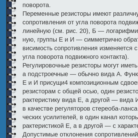
поворота.
Переменные резисторы имеют различн
сопротивления от угла поворота подвиж
линейную (см. рис. 20), Б — логарифм
ную, группы Е и И — симметрично обра
висимость сопротивления изменяется с
угла поворота подвижного контакта).
Регулировочные резисторы могут иметь
а подстроечные — обычно вида А. Функ
Е и И присущи4 компози­ционным сдво
резисторам с общей осью, один резисто
рактеристику вида Е, а другой — вида 
в качестве регуляторов стереоба-ланс
ческих усилителей, в один канал котор
рактеристикой Е, а в другой — с характ
Допустимые отклонения со­противлений