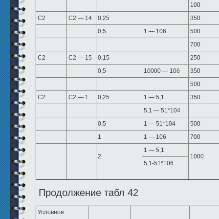
100
С2
С2 — 14
0,25
350
0,5
1 — 106
500
700
С2
С2 — 15
0,15
250
0,5
10000 — 106
350
500
С2
С2 — 1
0,25
1 — 5,1
350
5,1 — 51*104
0,5
1 — 51*104
500
1
1 — 106
700
1 — 5,1
2
1000
5,1-51*106
Продолжение табл 42
Условное