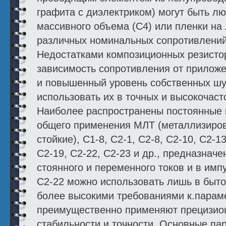
графита с диэлек­триком) могут быть 
массивного объема (С4) или пленки на
различных номинальных со­противлений
Недостатками композиционных резистор
зависимость сопротивления от приложе
и повышенный уровень собственных шум
использовать их в точных и высокочас
Наиболее распространены постоянные
общего применения МЛТ (металлизиро
стойкие), С1-8, С2-1, С2-8, С2-10, С2-13
С2-19, С2-22, С2-23 и др., предназнач
стоянного и переменного токов и в им
С2-22 можно использовать лишь в быто
более высокими требованиями к.парам
преимущест­венно применяют прецизи
стабильно­сти и точности. Основные п