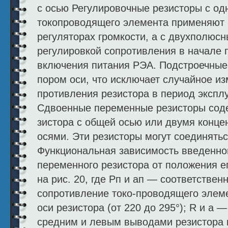
с осью Регулировочные резисторы с од
токопроводящего элемента применяют 
регуляторах громкости, а с двухполюс
регулировкой сопротивления в начале 
включения питания РЭА. Подстроечные
пором оси, что исключает случайное из
противления резистора в период экспл
Сдвоенные переменные резисторы соде
зистора с общей осью или двумя конц
осями. Эти резисторы могут соединять
Функциональная зависимость введенно
переменного резистора от положения е
на рис. 20, где Рп и aп — соответствен
сопротивление токо-проводящего элеме
оси резистора (от 220 до 295°); R и а
средним и левым вы­водами резистора 