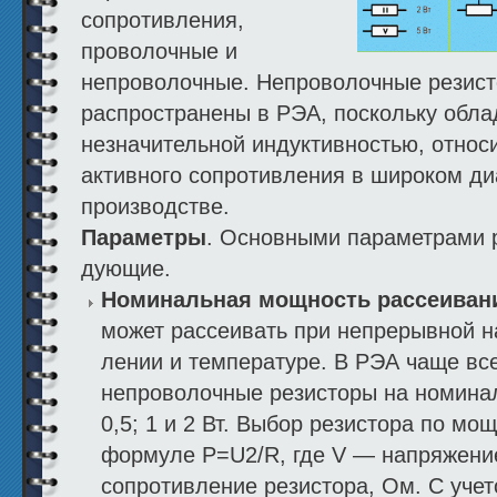
сопротивления,
проволочные и
непроволочные. Непроволочные рези­с
распространены в РЭА, поскольку обл
незначительной индуктивностью, относ
активного сопротивления в широком диа
производстве.
Параметры
. Основными параметрами 
дующие.
Номинальная мощность рассеива
может рассеивать при непрерывной н
лении и температуре. В РЭА чаще вс
непроволочные резисторы на номинал
0,5; 1 и 2 Вт. Вы­бор резистора по мо
формуле Р=U2/R, где V — напряжение
сопротивление резистора, Ом. С уче