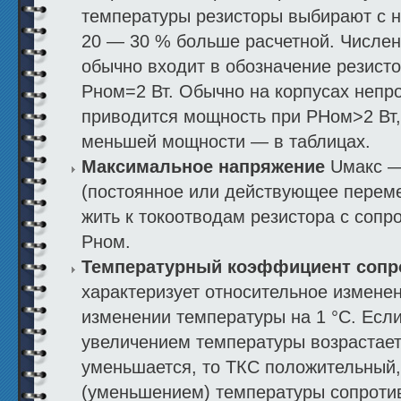
температуры ре­зисторы выбирают с
20 — 30 % больше расчетной. Числе
обычно входит в обозна­чение резист
Рном=2 Вт. Обычно на кор­пусах непр
приводится мощность при РНом>2 Вт,
меньшей мощности — в таблицах.
Максимальное напряжение
Uмакс —
(постоянное или действующее переме
жить к токоотводам резистора с соп
Рном.
Температурный коэффициент соп
характеризует относительное измене
изменении температуры на 1 °С. Если
увеличением температуры возрастает
уменьшается, то ТКС положительный
(уменьшением) температуры сопроти