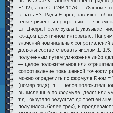
ны. В СССР установлено шесть рядов (Е
Е192), а по СТ СЭВ 1076 — 78 кроме эт
зовать ЕЗ. Ряды Е представляют собой
геометрической прогрессии с ее знаме
Ет. Циф­ра После буквы Е указывает ч
каждом десятичном интервале. Наприм
значений номинальных сопротивлений в
должны со­ответствовать числам 1; 1,5; 2
полученным путем умножения либо деле
— целое положительное или отрицател
сопротивление повышенной точности рез
можно определить по формуле Rном = \m
(номер ряда); n — целое положительное
вычисленные по формуле, деляг или ум
т.д., округляя результат до третьей зн
получилось более трех), и продлевают 