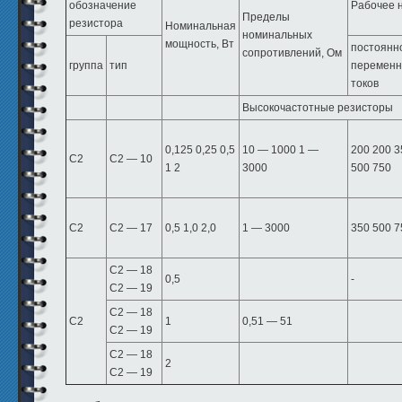
обозначение
Рабочее 
Пределы
резистора
Номинальная
номинальных
мощность, Вт
постоянно
сопротивлений, Ом
группа
тип
переменн
токов
Высокочастотные резисторы
0,125 0,25 0,5
10 — 1000 1 —
200 200 3
С2
С2 — 10
1 2
3000
500 750
С2
С2 — 17
0,5 1,0 2,0
1 — 3000
350 500 7
С2 — 18
0,5
-
С2 — 19
С2 — 18
С2
1
0,51 — 51
С2 — 19
С2 — 18
2
С2 — 19