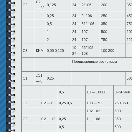
С2
С2
0,125
24 — 2*106
200
35
— 23
0,25
24 — 3- 106
250
45
0,5
24 — 51* 106
350
75
1
24 — 107
500
10
2
24 — 107
750
12
10 — 56*105.
СЗ
КИМ
0,05 0,125
100 200
—
27 — 108
Прецизионные резисторы
.;С1
С1
0,25
500
— 8
0,5
10 — 10000
U=\/RнPн
С2
С2 — 8
0,25 0,5
103 — 51
250 350
102-102
500
С2
С2 — 13
0,25
1 — 106
350
0,5
500