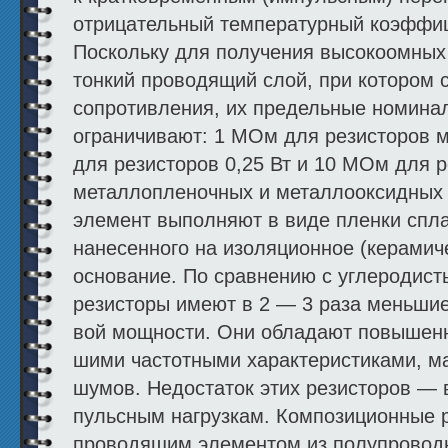
отрицательный температурный коэффиц
Поскольку для получения высокоомных 
тонкий проводящий слой, при котором 
сопротивления, их предельные номина
ограничи­вают: 1 МОм для резисторов 
для ре­зисторов 0,25 Вт и 10 МОм для р
металлопленочных и металлооксидных
элемент выполняют в виде пленки спла
нанесенного на изоляционное (керамиче
основание. По сравнению с углеродис
резисторы имеют в 2 — 3 раза меньшие
вой мощности. Они обладают повышенн
шими частотными характеристиками, м
шумов. Недостаток этих резисторов — 
пульсным нагрузкам. Композиционные р
проводящим эле­ментом из полупровод