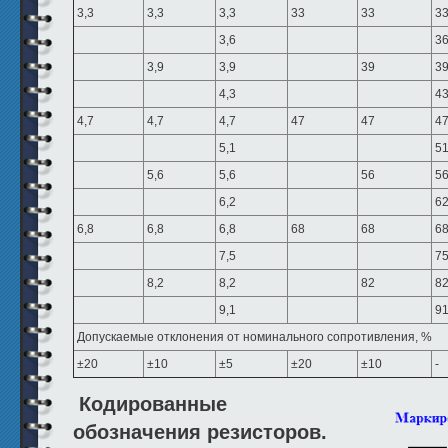
3,3
3,3
3,3
33
33
3
3,6
3
3,9
3,9
39
3
4,3
4
4,7
4,7
4,7
47
47
4
5,1
5
5,6
5,6
56
5
6,2
6
6,8
6,8
6,8
68
68
6
7,5
7
8,2
8,2
82
8
9,1
9
Допускаемые отклонения от номинального сопротивления, %
±20
±10
±5
±20
±10
-
Кодированные
обозначения резисторов.