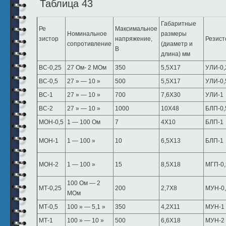
Таблица 43
Габаритные
Ре
Максимальное
Номинальное
размеры
зистор
напряжение,
Резист
сопротивление
(диаметр и
В
длина) мм
ВС-0,25
27 Ом- 2 МОм
350
5,5X17
УЛИ-0,
ВС-0,5
27 » — 10 »
500
5,5X17
УЛИ-0,
ВС-1
27 » — 10 »
700
7,6X30
УЛИ-1
ВС-2
27 » — 10 »
1000
10X48
БЛП-0,
МОН-0,5
1 — 100 Ом
7
4X10
БЛП-1
МОН-1
1 — 100 »
10
6,5X13
БЛП-1
МОН-2
1 — 100 »
15
8,5X18
МГП-0,
100 Ом — 2
МТ-0,25
200
2,7X8
МУН-0
МОм
МТ-0,5
100 » — 5,1 »
350
4,2X11
МУН-1
МТ-1
100 » — 10 »
500
6,6X18
МУН-2