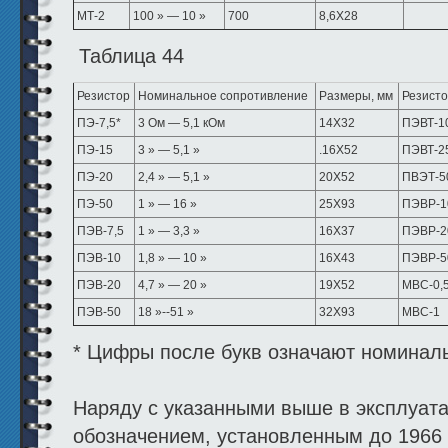
МТ-2
100 » — 10 »
700
8,6X28
Таблица 44
Резистор
Номинальное сопротивление
Размеры, мм
Резист
ПЭ-7,5*
3 Ом — 5,1 кОм
14X32
ПЭВТ-1
ПЭ-15
3 » — 5,1 »
.16X52
ПЭВТ-2
ПЭ-20
2,4 » — 5,1 »
20X52
ПВЭТ-5
ПЭ-50
1 » — 16 »
25X93
ПЭВР-1
ПЭВ-7,5
1 » — 3,3 »
16X37
ПЭВР-2
ПЭВ-10
1,8 » — 10 »
16X43
ПЭВР-5
ПЭВ-20
4,7 » — 20 »
19X52
МВС-0,
ПЭВ-50
18 »--51 »
32X93
МВС-1
* Цифры после букв означают номинал
Наряду с указанными выше в эксплуата
обозначением, установленным до 1966 