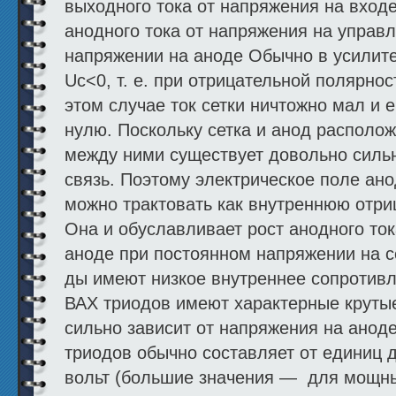
выходного тока от напряжения на вход
анодного тока от напря­жения на упра
напряже­нии на аноде Обычно в усилит
Uc<0, т. е. при отрицательной полярнос
этом случае ток сетки ничтожно мал и 
нулю. Поскольку сетка и анод располож
между ними существует довольно сильн
связь. Поэтому электрическое поле ано
можно трактовать как внутрен­нюю отри
Она и обуславливает рост анодного то
аноде при постоянном напряжении на се
ды имеют низкое внутреннее сопротивл
ВАХ триодов имеют характерные крутые 
сильно зави­сит от напряжения на ано
триодов обычно составляет от единиц 
вольт (большие значения — для мощн