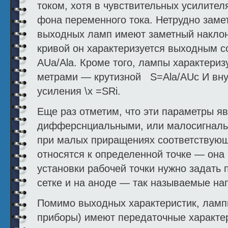
током, хотя в чувствительных усилител
фона пере­менного тока. Нетрудно заме
выходных ламп имеют заметный наклон
кривой он характеризуется выходным с
AUa/Ala. Кроме того, лампы характери
метрами — крутизной
S=Ala/AUc И вн
усиления \х =SRi.
Еще раз отметим, что эти параметры я
дифферснциальными, или малосигналь
при малых приращениях соответствующ
относятся к определенной точке — она
установки рабочей точки нужно задать
сетке и на аноде — так называемые на
Помимо выходных характеристик, ламп
приборы) имеют передаточные характе­