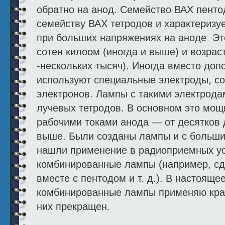
обратно на анод. Семейство ВАХ пентод
семейству ВАХ тетродов и характери­з
при больших напряжениях на аноде Это
сотен килоом (иногда и выше) и возраст
-нескольких тысяч). Иногда вместо доп
используют специальные электроды, с
электро­нов. Лампы с такими электрод
лучевых тетродов. В основном это мо
рабочими токами анода — от десятков 
выше. Были созданы лампы и с больши
нашли применение в радиоприемных уст
комбинированные лампы (например, сд
вместе с пентодом и т. д.). В настояще
комбинированные лампы при­меняю край
них прекращен.