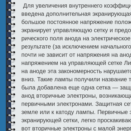
Для увеличения внутреннего коэффици
введена дополнительная экраниру­ющая
большое постоянное напряжение полож
экраниру­ет управляющую сетку и пред
рического поля анода на электрическое
результате (за исключением начального
почти не зависит от напряжения на ано
напряжением на управляющей сетке Л
на аноде эта закономерность нарушает
вниз. Такие лампы получили название 
была добавлена еще одна сетка — защ
анод вторичные электроны, возникающ
первичными электронами. За­щитная се
земле или к катоду лампы. Первичные 
экрани­рующей сетки, легко проскакиваю
вот вторичные электроны с малой энер