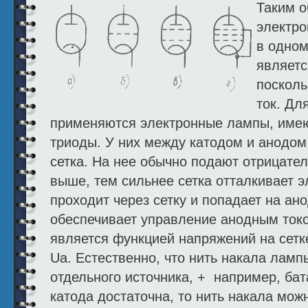
Таким о
электро
в одном
являетс
посколь
ток. Дл
применяются электронные лампы, име
триоды. У них между катодом и анодо
сетка. На нее обычно подают отрицате
выше, тем сильнее сетка отталкивает э
проходит через сетку и попадает на ано
обеспечивает управ­ление анодным ток
является функцией напряжений на сетк
Ua. Естественно, что нить накала ламп
отдельного источника, + например, 
катода достаточна, то нить накала мо