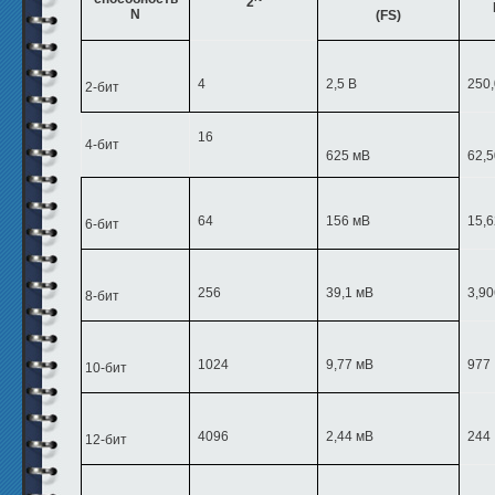
2
N
(FS)
4
2,5 В
250
2-бит
16
4-бит
625 мВ
62,
64
156 мВ
15,
6-бит
256
39,1 мВ
3,90
8-бит
1024
9,77 мВ
977
10-бит
4096
2,44 мВ
244
12-бит