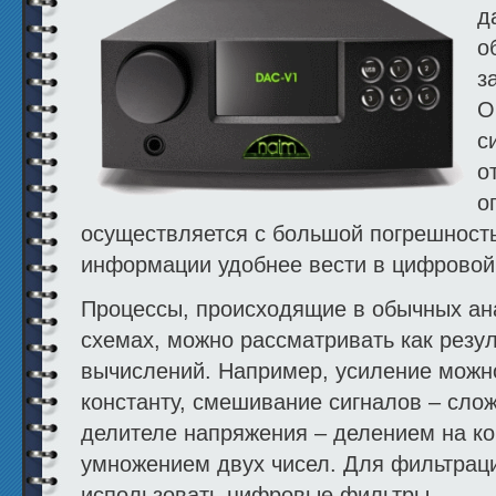
д
о
з
О
с
о
о
осуществляется с большой погрешность
информации удобнее вести в цифровой
Процессы, происходящие в обычных ан
схемах, можно рассматривать как резу
вычислений. Например, усиление можн
константу, смешивание сигналов – сло
делителе напряжения – делением на ко
умножением двух чисел. Для фильтрац
использовать цифровые фильтры.