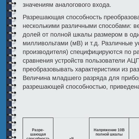
значениям аналогового входа.
Разрешающая способность преобразов
несколькими различными способами: в
долей от полной шкалы размером в од
милливольтами (мВ) и т.д. Различные у
производителя) специфицируются по ра
сравнения устройств пользователи АЦ
преобразовывать характеристики из ра
Величина младшего разряда для прибо
разрешающей способностью, приведена
Разре-
Напряжение 10В
шающая
полной шкалы
способность
N