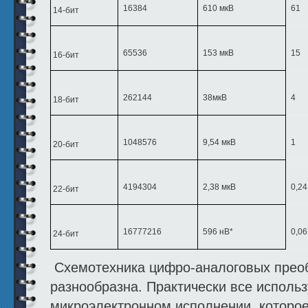
16384
610 мкВ
61
14-бит
65536
153 мкВ
15
16-бит
262144
38мкВ
4
18-бит
1048576
9,54 мкВ
1
20-бит
4194304
2,38 мкВ
0,24
22-бит
16777216
596 нВ*
0,06
24-бит
Схемотехника цифро-аналоговых прео
разнообразна. Практически все испол
микроэлектронном исполнении, которое