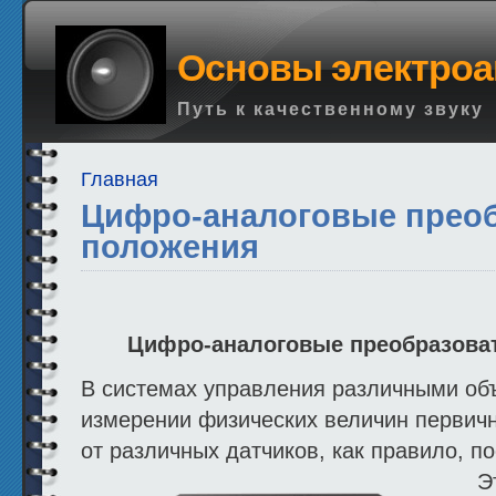
Основы электроа
Путь к качественному звуку
Главная
Цифро-аналоговые прео
положения
Цифро-аналоговые преобразова
В системах управления различными объ
измерении физических величин первич
от различных датчиков, как правило, п
Э