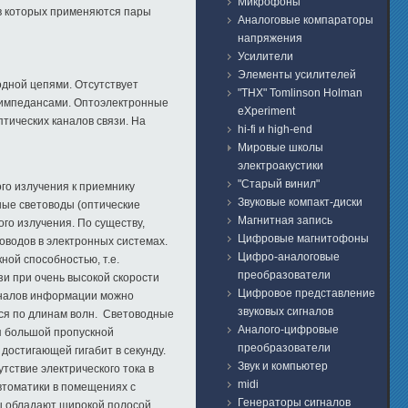
Микрофоны
в которых применяются пары
Аналоговые компараторы
напряжения
Усилители
Элементы усилителей
одной цепями. Отсутствует
"THX" Tomlinson Holman
и импедансами. Оптоэлектронные
eXperiment
тических каналов связи. На
hi-fi и high-end
Мировые школы
электроакустики
"Старый винил"
го излучения к приемнику
Звуковые компакт-диски
ные световоды (оптические
Магнитная запись
го излучения. По существу,
Цифровые магнитофоны
оводов в электронных системах.
Цифро-аналоговые
ой способностью, т.е.
преобразователи
и при очень высокой скорости
Цифровое представление
каналов информации можно
звуковых сигналов
тся по длинам волн. Световодные
Аналого-цифровые
я большой пропускной
преобразователи
достигающей гигабит в секунду.
Звук и компьютер
тствие электрического тока в
midi
автоматики в помещениях с
Генераторы сигналов
мы обладают широкой полосой