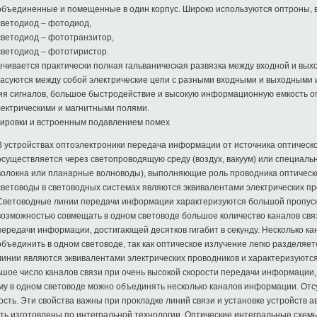
объединенные и помещенные в один корпус. Широко используются оптроны, 
светодиод – фотодиод,
светодиод – фототранзитор,
светодиод – фототиристор.
ечивается практически полная гальваническая развязка между входной и вых
огласуются между собой электрические цепи с разными входными и выходным
я сигналов, большое быстродействие и высокую информационную емкость оп
лектрическими и магнитными полями.
ировки и встроенным подавлением помех
В устройствах оптоэлектроники передача информации от источника оптическо
осуществляется через светопроводящую среду (воздух, вакуум) или специаль
волокна или планарные волноводы), выполняющие роль проводника оптическо
световоды в световодных системах являются эквивалентами электрических пр
Световодные линии передачи информации характеризуются большой пропускн
возможностью совмещать в одном световоде большое количество каналов связ
передачи информации, достигающей десятков гигабит в секунду. Несколько 
объединить в одном световоде, так как оптическое излучение легко разделяе
линии являются эквивалентами электрических проводников и характеризуютс
ое число каналов связи при очень высокой скорости передачи информации, 
му в одном световоде можно объединять несколько каналов информации. Отсу
сть. Эти свойства важны при прокладке линий связи и установке устройств 
ть изготовлены по интегральной технологии. Оптические интегральные схе