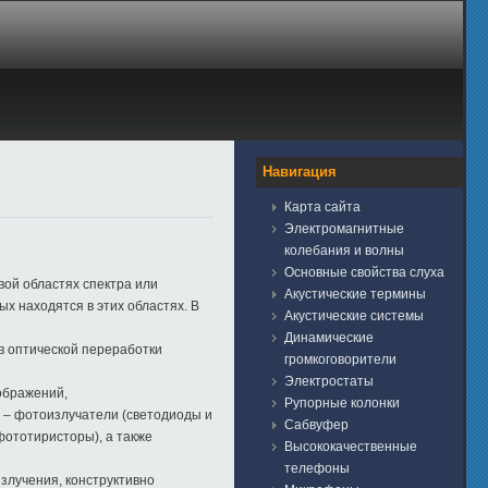
Навигация
Карта сайта
Электромагнитные
колебания и волны
Основные свойства слуха
ой областях спектра или
Акустические термины
х находятся в этих областях.
В
Акустические системы
Динамические
 оптической переработки
громкоговорители
Электростаты
ображений,
Рупорные колонки
 – фотоизлучатели (светодиоды и
Сабвуфер
ототиристоры), а также
Высококачественные
телефоны
злучения, конструктивно