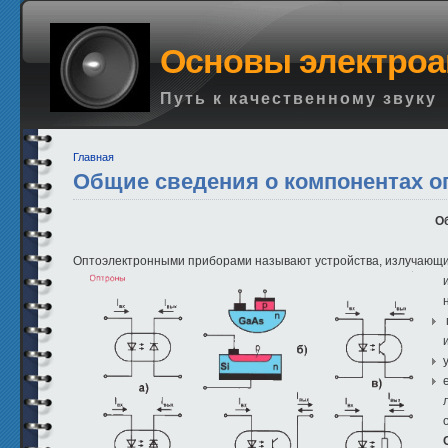
Основы электроа
Путь к качественному звуку
Главная
Общие сведения о компонентах о
Об
Оптоэлектронными приборами называют устройства, излучающие