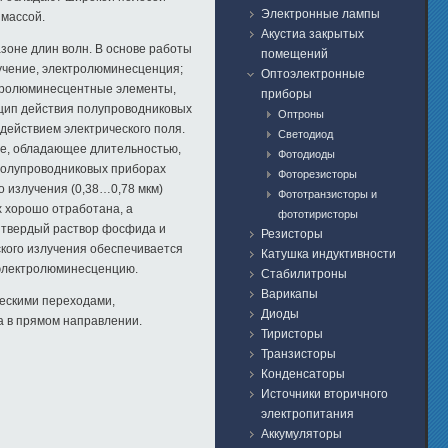
Электронные лампы
 массой.
Акустиа закрытых
зоне длин волн. В основе работы
помещений
учение, электролюминесценция;
Оптоэлектронные
ктролюминесцентные элементы,
приборы
цип действия полупроводниковых
Оптроны
ействием электрического поля.
Светодиод
е, обладающее длительностью,
Фотодиоды
полупроводниковых приборах
Фоторезисторы
 излучения (0,38…0,78 мкм)
Фототранзисторы и
х хорошо отработана, а
фототиристоры
й твердый раствор фосфида и
Резисторы
ского излучения обеспечивается
Катушка индуктивности
 электролюминесценцию.
Стабилитроны
Варикапы
ческими переходами,
Диоды
а в прямом направлении.
Тиристоры
Транзисторы
Конденсаторы
Источники вторичного
электропитания
Аккумуляторы