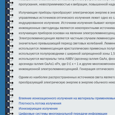
пропускания, невосприимчивостью к вибрации, повышенной над
Излучающие приборы преобразуют электрическую энергию в энер
управляемых источников оптического излучения лежит одно из 
индуцированное излучение. Источники излучения бывают когер
инжекционные светодиоды являются некогерентными источникам
излучающих приборов основан на явлении электролюминесценци
Электролюминесценция является частным случаем люминесценц
значительно превышающей период световых колебаний. Люминес
используется люминесценция кристаллических примесных полуп
используются полупроводники с шириной запрещенной зоны 1,5…
используются материалы типа АIIIВV (арсенид галлия GaAs, фо
арсенида галлия GaAs1-xPx, где 0 £ x < 1 и другие многокомпо
инжекционной электролюминесценцией. Генерация оптического 
Одним из наиболее распространенных источников света являетс
преобразующий электрическую энергию в энергию обычного неко
Влияние ионизационного излучения на материалы применяемые
Плотность потока излучения
Ионизирующее излучение
Цифровые системы многоканальной передачи информации