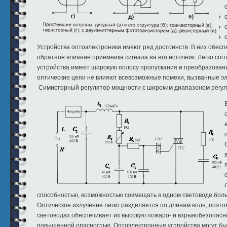
Устройства оптоэлектроники имеют ряд достоинств. В них обесп
обратное влияние приемника сигнала на его источник. Легко с
устройства имеют широкую полосу пропускания и преобразовани
оптические цепи не влияют всевозможные помехи, вызванные э
Симисторный регулятор мощности с широким диапазоном регул
способностью, возможностью совмещать в одном световоде больш
Оптическое излучение легко разделяется по длинам волн, поэто
световодах обеспечивает их высокую пожаро- и взрывобезопасно
повышенной опасностью. Оптоэлектронные устройства могут бы