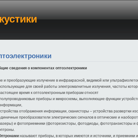
кустики
птоэлектроники
щие сведения о компонентах оптоэлектроники
 и преобразующие излучение в инфракрасной, видимой или ультрафиолетов
использующие для своей работы электромагнитные излучения, частоты которы
настоящее время к оптоэлектронным приборам относят
полупроводниковые приборы и микросхемы, выполняющие функции устройств
информации,
устройства отображения информации, сканисторы – устройства развертки из
единичные преобразователи электрических сигналов в оптические и наоборот
лазеры) и фотоприемники (фоторезисторы, фотодиоды, фототранзисторы и ф
оптроны.
Оптронами
называют приборы, в которых имеются и источники, и приемники и