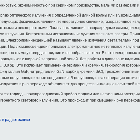
ежностью, экономичностью при серийном производстве, малыми размерами и
гию оптического излучения с определенной длиной волны или в узком диапа
следующих физических явлений: температурное свечение, газоразрядное изл
ентными и некогерентными. Лампы накаливания, газоразрядные лампы, эле
и излучения. Когерентными источниками излучения являются лазеры. Прин
и. Электролюминесценцией называют явление излучения света телами под д
ии. Под люминесценцией понимают электромагнитное нетепловое излучени
цировать могут твердые, жидкие и газообразные тела. В оптоэлектронных 
роводников с широкой запрещенной зоной. Для работы в диапазоне видимого
3,0 эВ. Это исключает применение германия и кремния, технология которы
сфид галлия GaP, нитрид галлия GaN, карбид кремния SiC), трехкомпонентны
нентные полупроводниковые соединения. В полупроводниках генерация оптиче
излучения в p–n переходе объединяет два процесса: инжекцию носителей и
я светодиод – полупроводниковый прибор с одним или несколькими электри
герентного светового излучения. Это происходит при смещении p–n переход
 в радиотехнике