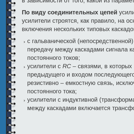
в зависимости от того, какой из параме
По виду соединительных цепей
усили
усилители строятся, как правило, на о
включения нескольких типовых каскадо
с гальванической (непосредственной
передачу между каскадами сигнала ка
постоянного токов;
усилители с
RC
– связями, в которы
предыдущего и входом последующего
резистивно – емкостную связь, искл
постоянного тока;
усилители с индуктивной (трансформа
между каскадами включается трансф