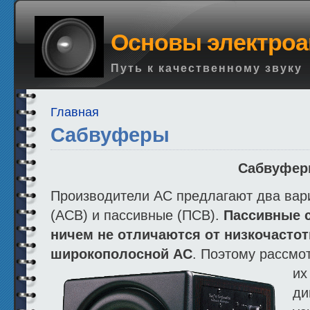
Основы электроа
Путь к качественному звуку
Главная
Сабвуферы
Сабвуфе
Производители АС предлагают два вар
(АСВ) и пассивные (ПСВ).
Пассивные 
ничем не отличаются от низкочастот
широкополосной АС
. Поэтому рассмо
их
ди