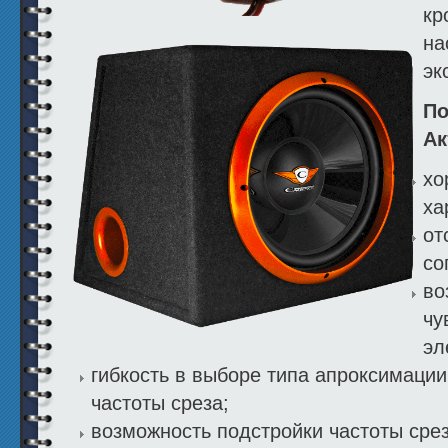
кр
на
эк
По
Ак
хо
ха
от
со
во
чу
эл
гибкость в выборе типа апроксимации
частоты среза;
возможность подстройки частоты сре