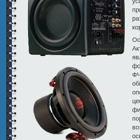
ус
пр
ра
ко
Ос
Ак
яв
фо
ФЧ
об
оп
це
фи
по
во
ос