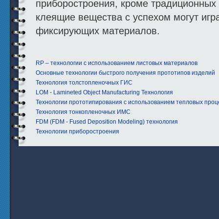
приборостроения, кроме традиционных
клеящие вещества с успехом могут игр
фиксирующих материалов.
RP – технологии с использованием листовых материалов
Основные технологии быстрого получения прототипов изделий
Технология толстопленочных ГИС
LOM - Lamineted Object Manufacturing Технология
Технологии прототипирования с использованием тепловых проц
Технология тонкопленочных ИМС
FDM (FDM - Fused Deposition Modeling) технология
Технологии приборостроения