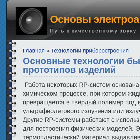
Основы электроа
Путь к качественному звуку
Главная
»
Технологии приборостроения
Основные технологии бы
прототипов изделий
Работа некоторых RP-систем основана
химическом процессе, при котором жид
превращается в твёрдый полимер под 
ультрафиолетового излучения или излу
Другие RP-системы работают с исполь
для построения физических моделей. Э
термопластический материал выдавлив