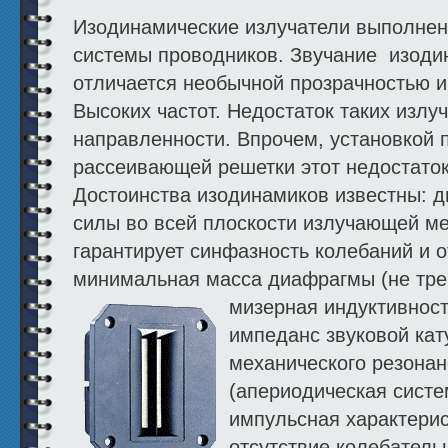
Изодинамические излучатели выполнен
системы проводников. Звучание изоди
отличается необычной прозрачностью и
Высоких частот. Недостаток таких изл
направленности. Впрочем, установкой 
рассеивающей решетки этот недостаток
Достоинства изодинамиков известны: 
силы во всей плоскости излучающей м
гарантирует синфазность колебаний и о
минимальная масса диафрагмы (не треб
мизерная
индуктивност
импеданс звуковой кат
механического резона
(апериодическая систе
импульсная характерис
отсутствие колебатель