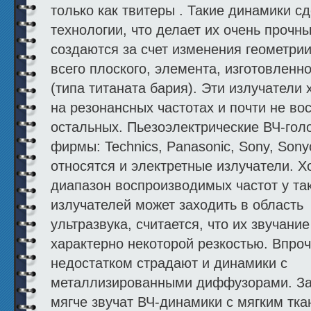
только как твитеры . Такие динамики с
технологии, что делает их очень прочн
создаются за счет изменения геометрии
всего плоского, элемента, изготовленно
(типа титаната бария). Эти излучатели
на резонансных частотах и почти не во
остальных. Пьезоэлектрические ВЧ-гол
фирмы: Technics, Panasonic, Sony, Sonyo
относятся и электр
етные излучатели. Х
диапа­зон воспроизводимых частот у та
излучателей может заходить в область
ультразвука, считается, что их звучание
характерно некоторой резкостью. Впроч
недо­статком страдают и динамики с
металлизированными диффузорами. З
мягче звучат ВЧ-динамики с мяг­ким тк