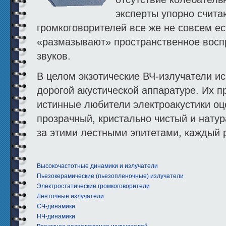
эксперты упорно счита
громкоговорителей все же не совсем ес
«размазывают» пространствен­ное восп
звуков.
В целом экзотические ВЧ-излучатели и
дорогой акустической аппаратуре. Их пр
истинные любители электро­акустики о
прозрачный, кристаль­но чистый и нату
за этими лестными эпитетами, каждый 
Высокочастот­ные динамики и излучатели
Пьезокерамические (пьезопленочные) излучатели
Электростатические громкоговорители
Ленточные излучатели
СЧ-динамики
НЧ-динамики