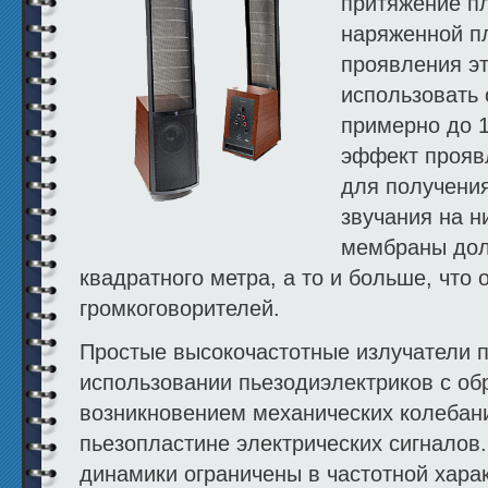
притяжение п
наряженной пл
проявления э
использовать
примерно до 1
эффект проявл
для получени
звучания на н
мембраны дол
квадратного метра, а то и больше, что
громкоговорителей.
Простые высокочастотные излучатели 
использовании пьезодиэлектриков с о
возникновением механических колебан
пьезопластине электрических сигна­лов
динамики ограничены в частотной хара