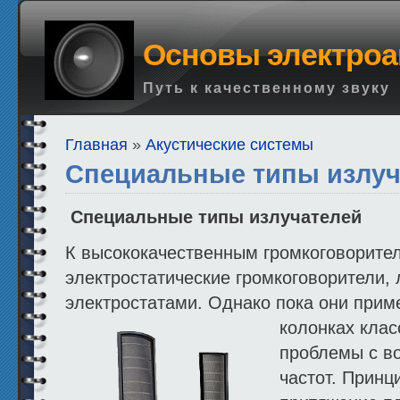
Основы электроа
Путь к качественному звуку
Главная
»
Акустические системы
Специальные типы излуч
Специальные типы излучателей
К высококачественным громкоговорите
электростатические громкоговорители,
электростатами. Однако пока они прим
колонках клас
проблемы с в
частот. Принц