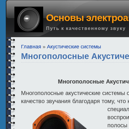
Основы электроа
Путь к качественному звуку
Главная
»
Акустические системы
Многополосные Акустич
Многополосные Акустич
Многополосные акустические системы 
качество звучания благодаря тому, что
специал
воспро
полосы 