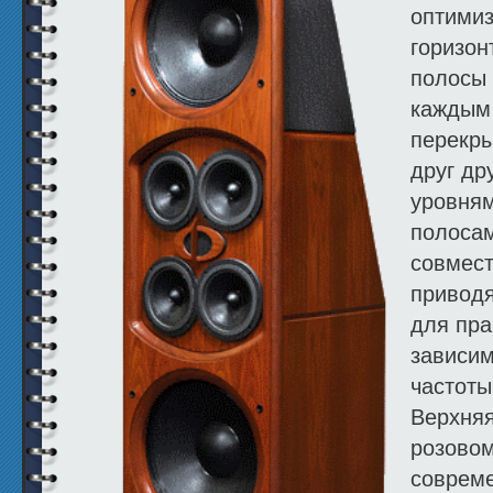
оптимиз
горизон
полосы 
каждым
перекры
друг др
уровням
полоса
совмест
приводя
для пра
зависим
частоты
Верхняя
розовом
соврем