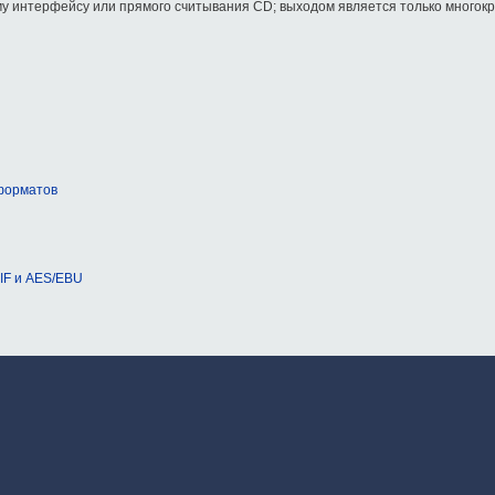
у интерфейсу или прямого считывания CD; выходом является только многок
 форматов
IF и AES/EBU