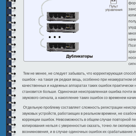
форм
зан
коп
пол
уху
мног
нач
Поэ
хра
нос
сигн
Тем не менее, не следует забывать, что корректирующая способ
ошибок - на такая уж редкая вещь, особенно при неаккуратном о
качественных и надежных аппаратах таких ошибок практически н
становится больше. Одиночная неисправленная ошибка почти вс
звукового сигнала, а накопление таких ошибок со временем начи
Отдельную проблему составляет сложность регистрации неиспра
звуковых устройств, работающих в реальном времени, не озабо
коррекции ошибок. Невозможность в общем случае повторной пер
копирования нельзя с уверенностью сказать, точно ли скопиров
возникновения, и в случае одиночных ошибок их срабатывание л