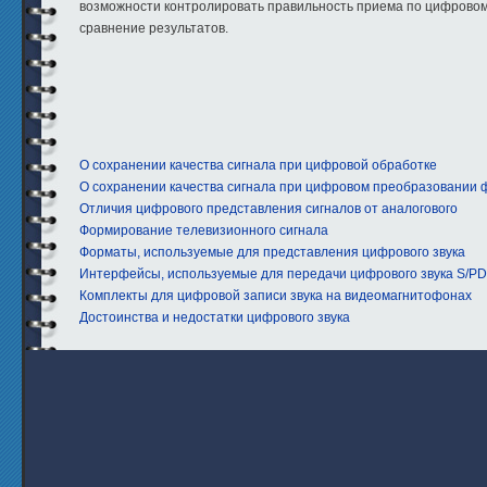
возможности контролировать правильность приема по цифровом
сравнение результатов.
O сохранении качества сигнала при цифровой обработке
O сохранении качества сигнала при цифровом преобразовании
Отличия цифрового представления сигналов от аналогового
Формирование телевизионного сигнала
Форматы, используемые для представления цифрового звука
Интерфейсы, используемые для передачи цифрового звука S/PD
Комплекты для цифровой записи звука на видеомагнитофонах
Достоинства и недостатки цифрового звука