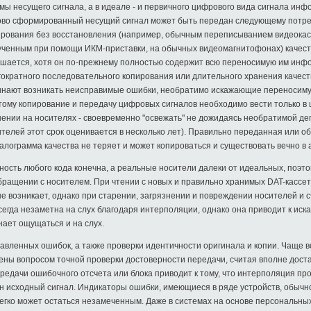
ы несущего сигнала, а в идеале - и первичного цифрового вида сигнала инф
ово сформированный несущий сигнал может быть передан следующему потре
ирования без восстановления (например, обычным переписыванием видеокас
ученным при помощи ИКМ-приставки, на обычных видеомагнитофонах) качест
дшается, хотя он по-прежнему полностью содержит всю переносимую им инф
ократного последовательного копирования или длительного хранения качест
инают возникать неисправимые ошибки, необратимо искажающие переносим
тому копирование и передачу цифровых сигналов необходимо вести только в 
нении на носителях - своевременно "освежать" не дожидаясь необратимой де
ителей этот срок оценивается в несколько лет). Правильно переданная или 
алограмма качества не теряет и может копироваться и существовать вечно в
ность любого кода конечна, а реальные носители далеки от идеальных, поэ
бращении с носителем. При чтении с новых и правильно хранимых DAT-кассет
е возникает, однако при старении, загрязнении и повреждении носителей и
егда незаметна на слух благодаря интерполяции, однако она приводит к ис
нает ощущаться и на слух.
вленных ошибок, а также проверки идентичности оригинала и копии. Чаще 
чены вопросом точной проверки достоверности передачи, считая вполне дос
едачи ошибочного отсчета или блока приводит к тому, что интерполяция пр
ан исходный сигнал. Индикаторы ошибки, имеющиеся в ряде устройств, обычн
егко может остаться незамеченным. Даже в системах на основе персональны