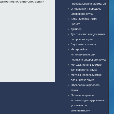
ратное повторение операции и
преобразовании форматов
O хранении и передаче
цифрового звука
Sony Dynamic Digital
System
Джиттер
Достоинства и недостатки
цифрового звука
Звуковые эффекты
Интерфейсы,
используемые для
передачи цифрового звука
Методы, используемые
для обpаботки звука
Методы, используемые
для синтеза звука
Обработка цифрового
звука
Основной принцип
активного декодирования -
усиление по
доминантному