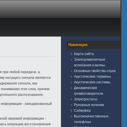
Навигация
Карта сайта
Электромагнитные
колебания и волны
Основные свойства слуха
я при любой передаче, а
Акустические термины
орму несущего
сигнала являются
Акустические системы
держания сигнала, как
Динамические
 пониманию этих слов, причем
громкоговорители
 успешного распознавания.
Электростаты
м информация - закодированный
Рупорные колонки
Сабвуфер
Высококачественные
езной звуковой информации -
телефоны
ючать операцию восстановления