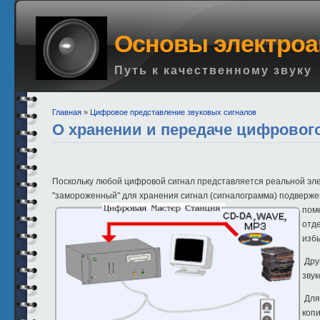
Основы электроа
Путь к качественному звуку
Главная
»
Цифровое представление звуковых сигналов
O хранении и передаче цифрового
Поскольку любой цифровой сигнал представляется реальной элек
"замороженный" для хранения сигнал (сигналограмма) подверже
пом
отд
изб
Дру
звук
Для 
копи