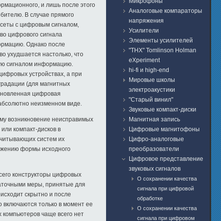
Микрофоны
ормационного, и лишь после этого
Аналоговые компараторы
бителю. В случае прямого
напряжения
сеты с цифровым сигналом,
Усилители
во цифрового сигнала
Элементы усилителей
ормацию. Однако после
"THX" Tomlinson Holman
во ухудшается настолько, что
eXperiment
ую сигналом информацию.
hi-fi и high-end
цифровых устройствах, а при
Мировые школы
градации (для магнитных
электроакустики
обновленная цифровая
"Старый винил"
 абсолютно неизменном виде.
Звуковые компакт-диски
Магнитная запись
тому возникновение неисправимых
Цифровые магнитофоны
 или компакт-дисков в
Цифро-аналоговые
 считывающих систем их
преобразователи
кажению формы исходного
Цифровое представление
звуковых сигналов
всего конструкторы цифровых
O сохранении качества
таточными меры, принятые для
сигнала при цифровой
оисходит скрытно и после
обработке
о включаются только в момент ее
O сохранении качества
х компьютеров чаще всего нет
сигнала при цифровом