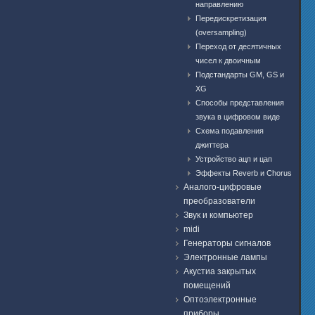
направлению
Передискретизация
(oversampling)
Переход от десятичных
чисел к двоичным
Подстандарты GM, GS и
XG
Способы представления
звука в цифровом виде
Схема подавления
джиттера
Устройство ацп и цап
Эффекты Reverb и Chorus
Аналого-цифровые
преобразователи
Звук и компьютер
midi
Генераторы сигналов
Электронные лампы
Акустиа закрытых
помещений
Оптоэлектронные
приборы