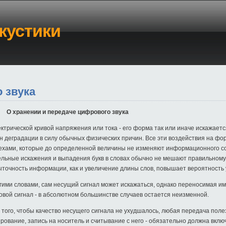
кустики
 звука
O хранении и передаче цифрового звука
трической кривой напряжения или тока - его форма так или иначе искажаетс
н деградации в силу обычных физических причин. Все эти воздействия на ф
ехами, которые до определенной величины не изменяют информационного со
ельные искажения и выпадения букв в словах обычно не мешают правильному
ыточность информации, как и увеличение длины слов, повышает вероятность
гими словами, сам несущий сигнал может искажаться, однако переносимая и
овой сигнал - в абсолютном большинстве случаев остается неизменной.
того, чтобы качество несущего сигнала не ухудшалось, любая передача пол
рование, запись на носитель и считывание с него - обязательно должна вкл