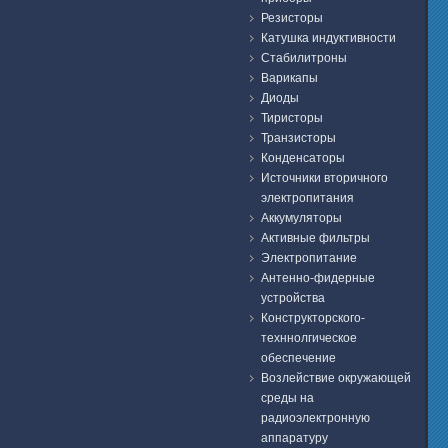
Резисторы
Катушка индуктивности
Стабилитроны
Варикапы
Диоды
Тиристоры
Транзисторы
Конденсаторы
Источники вторичного
электропитания
Аккумуляторы
Активные фильтры
Электропитание
Антенно-фидерные
устройства
Конструкторского-
техннолгическое
обеспечение
Возлействие окружающей
среды на
радиоэлектронную
аппаратуру