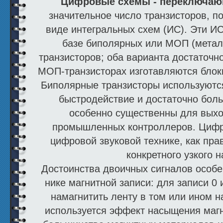
Цифровые схемы - переключа
значительное число транзисторов, п
виде интегральных схем (ИС). Эти ИС
базе биполярных или МОП (метал
транзисторов; оба варианта до­статоч
МОП-транзисторах изготавляются блок
Биполярные транзисторы исполь­зуются
быстродействие и достаточно боль
особенно существенны для выхо
промышленных контроллеров. Цифр
цифровой звуковой технике, как пра
конкретного узкого 
Достоинства двоичных сигналов особе
нике магнитной записи: для записи 0
намаг­нитить ленту в том или ином 
использует­ся эффект насыщения магн