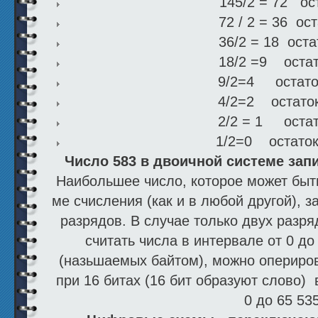
145/2 = 72 ос
72 / 2 = 36 ос
36/2 = 18 ост
18/2 =9 ост
9/2=4 оста
4/2=2 оста
2/2 = 1 ост
1/2=0 оста
Число 583 в двоичной системе зап
Наибольшее число, которое может быть
ме счисления (как и в любой другой), 
разрядов. В случае только двух разря
считать числа в интервале от 0 до
(назьшаемых байтом), можно оперирова
при 16 битах (16 бит образуют слово)
0 до 65 535