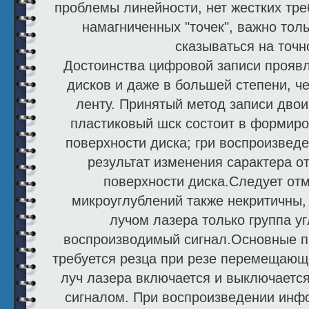
проблемы линейности, нет жест­ких тр
намагниченных "точек", важно тол
сказываться на точн
Достоинства цифровой записи проявл
дис­ков и даже в большей степени, ч
ленту. Принятый метод записи двои
пластиковый шск состоит в формиро
поверхности диска; гри воспроизведе
результат изменения сарактера о
поверхности диска.Следует отм
микроуглублений также некритичны,
лучом лазера только группа у
воспроизводимый сигнал.Основные п
требуется резца при резе перемещающ
луч лазера включается и выключается
сигналом. При воспроизведении инф