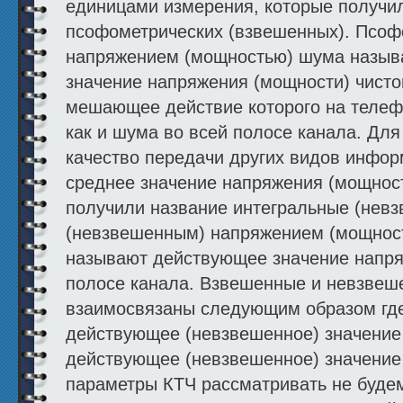
единицами измерения, которые получи
псофометрических (взвешенных). Псо
напряжением (мощностью) шума назыв
значение напряжения (мощности) чистог
мешающее действие которого на телефо
как и шума во всей полосе канала. Дл
качество передачи других видов инфор
среднее значение напряжения (мощнос
получили название интегральные (нев
(невзвешенным) напряжением (мощнос
называют действующее значение напря
полосе канала. Взвешенные и невзве
взаимосвязаны следующим образом где:
действующее (невзвешенное) значение
действующее (невзвешенное) значени
параметры КТЧ рассматривать не буде