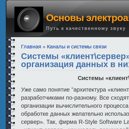
Основы электроа
Путь к качественному звуку
Главная
»
Каналы и системы связи
Cистемы «клиент\сервер
организация данных в ни
Cистемы «клиент
Уже само понятие "архитектура «клиент
разработчиками по-разному. Все сходя
организации вычислительного процесса
обработке данных желательно использо
сервер». Так, фирма R-Style Software L