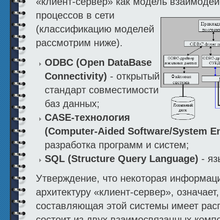
«клиент-сервер» как модель взаимодей
процессов в сети
(классификацию моделей
рассмотрим ниже).
ODBC (Open DataBase
Connectivity)
- открытый
стандарт совместимости
баз данных;
CASE-технология
(Computer-Aided Software/System En
разработка программ и систем;
SQL (Structure Query Language)
- яз
Утверждение, что некоторая информац
архитектуру «клиент-сервер», означает
составляющая этой системы имеет рас
состоит из двух взаимосвязанных компо