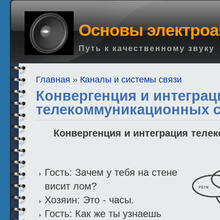
Основы электроа
Путь к качественному звуку
Главная
»
Каналы и системы связи
Конвергенция и интеграц
телекоммуникационных с
Конвергенция и интеграция теле
Гость: Зачем у тебя на стене
висит лом?
Хозяин: Это - часы.
Гость: Как же ты узнаешь