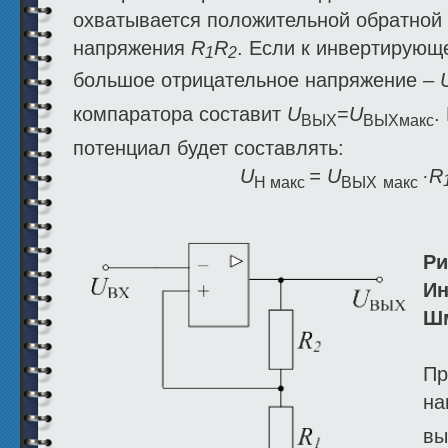
охватывается положительной обратной 
напряжения
R
R
. Если к инвертирующ
1
2
большое отрицательное напряжение –
компаратора составит
U
=
U
.
ВЫХ
ВЫХмакс
потенциал будет составлять:
U
=
U
·
R
Н макс
ВЫХ
макс
Ри
Ин
Ш
Пр
на
вы