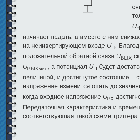
сн
то
U
Н
начинает падать, а вместе с ним снижа
на неинвертирующем входе
U
. Благо
Н
положительной обратной связи
U
ск
ВЫХ
U
, а потенциал
U
будет достато
ВЫХмин
Н
величиной, и достигнутое состояние –
напряжение изменится опять до значе
когда входное напряжение
U
достигн
ВХ
Передаточная характеристика и време
соответствующая такой схеме триггера