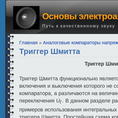
Основы электроа
Путь к качественному звуку
Главная
»
Аналоговые компараторы напря
Триггер Шмитта
Триггер Шми
Триггер Шмитта функционально являет
включения и выключения которого не со
компаратора, а различаются на величи
переключения
U
. В данном разделе р
Г
примеров использования интегральных 
триггера Шмитта. Простейшая схема ко