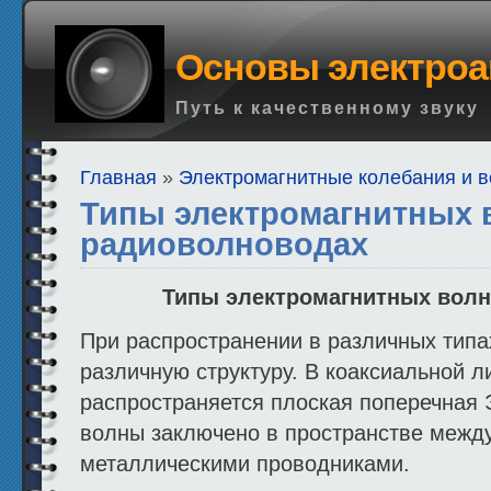
Основы электроа
Путь к качественному звуку
Главная
»
Электромагнитные колебания и 
Типы электромагнитных 
радиоволноводах
Типы электромагнитных волн
При распространении в различных тип
различную структуру. В коаксиальной 
распространяется плоская поперечная
волны заключено в пространстве межд
металлическими проводниками.