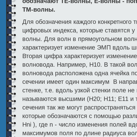
обозначают ТЕ-волны, Е-волны - по
ТМ-волны.
Для обозначения каждого конкретного 
цифровых индекса, которые ставятся у
волны. Для волн в прямоугольном вол
характеризует изменение ЭМП вдоль ш
Вторая цифра характеризует изменение
волновода. Например, Н10. В такой во
волновода расположена одна ячейка пол
сечении имеет один максимум В напра
стенке, т.е. вдоль узкой стенки поле н
называются высшими (Н20; Н11; Е11 и т
сечения так же могут распространяться
которые обозначаются с помощью различ
Нni ), где n - число изменения полей вд
максимумов поля по длине радиуса во