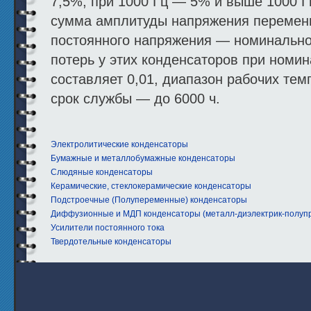
7,5%, при 1000 Гц — 5% и выше 1000 Гц
сумма амплитуды напряжения перемен
постоянного напряжения — номинальног
потерь у этих конденсаторов при номи
составляет 0,01, диапазон рабочих тем
срок службы — до 6000 ч.
Электролитические конденсаторы
Бумажные и металлобумажные конденсаторы
Слюдяные конденсаторы
Керамические, стеклокерамические конденсаторы
Подстроечные (Полупеременные) конденсаторы
Диффузионные и МДП конденсаторы (металл-диэлектрик-полуп
Усилители постоянного тока
Твердотельные конденсаторы