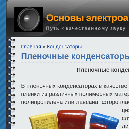
Основы электроа
Путь к качественному звуку
Главная
»
Конденсаторы
Пленочные конденсатор
Пленочные конд
В пленочных конденсаторах в качестве 
пленки из различных полимерных мате
полипропилена или лавсана, фтороплас
ци
сл
ли