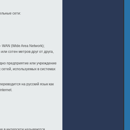
ельные сети:
 WAN (Wide Area Network);
ли сотен метров друг от друга,
одно предприятие или учреждение
 сетей, используемых в системах
ереводится на русский язык как
nternet.
ые в интерсети называются