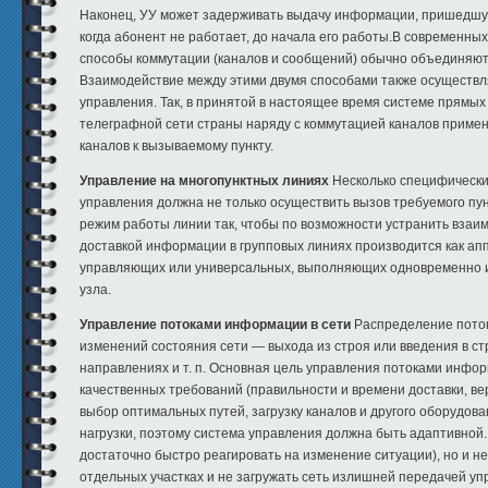
Наконец, УУ может задерживать выдачу информации, пришедшую
когда абонент не работает, до начала его работы.В современных
способы коммутации (каналов и сообщений) обычно объединяют
Взаимодействие между этими двумя способами также осуществл
управления. Так, в принятой в настоящее время системе прямых
телеграфной сети страны наряду с коммутацией каналов приме
каналов к вызываемому пункту.
Управление на многопунктных линиях
Несколько специфически
управления должна не только осуществить вызов требуемого пун
режим работы линии так, чтобы по возможности устранить взаи
доставкой информации в групповых линиях производится как а
управляющих или универсальных, выполняющих одновременно и 
узла.
Управление потоками информации в сети
Распределение поток
изменений состояния сети — выхода из строя или введения в ст
направлениях и т. п. Основная цель управления потоками инф
качественных требований (правильности и времени доставки, 
выбор оптимальных путей, загрузку каналов и другого оборудован
нагрузки, поэтому система управления должна быть адаптивной
достаточно быстро реагировать на изменение ситуации), но и н
отдельных участках и не загружать сеть излишней передачей 