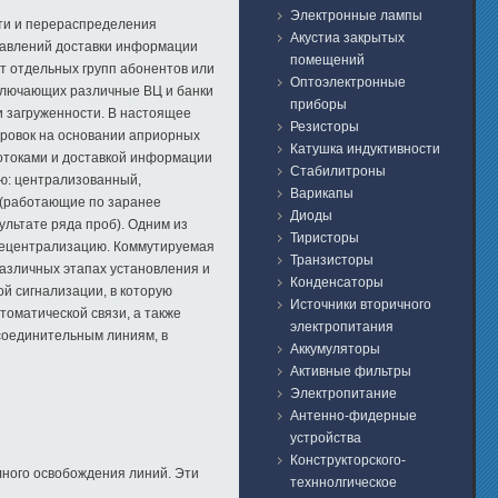
Электронные лампы
ети и перераспределения
Акустиа закрытых
равлений доставки информации
помещений
т отдельных групп абонентов или
Оптоэлектронные
включающих различные ВЦ и банки
приборы
и загруженности. В настоящее
Резисторы
ировок на основании априорных
Катушка индуктивности
отоками и доставкой информации
Стабилитроны
ью: централизованный,
Варикапы
 (работающие по заранее
Диоды
льтате ряда проб). Одним из
Тиристоры
децентрализацию. Коммутируемая
Транзисторы
азличных этапах установления и
Конденсаторы
й сигнализации, в которую
Источники вторичного
оматической связи, а также
электропитания
соединительным линиям, в
Аккумуляторы
Активные фильтры
Электропитание
Антенно-фидерные
устройства
Конструкторского-
лного освобождения линий. Эти
техннолгическое