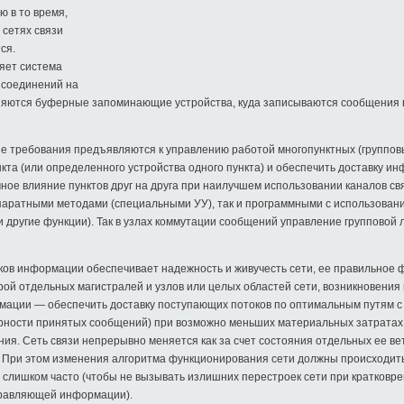
 в то время,
 сетях связи
ся.
яет система
 соединений на
няются буферные запоминающие устройства, куда записываются сообщения в
е требования предъявляются к управлению работой многопунктных (групповы
кта (или определенного устройства одного пункта) и обеспечить доставку ин
мное влияние пунктов друг на друга при наилучшем использовании каналов с
ппаратными методами (специальными УУ), так и программными с использова
другие функции). Так в узлах коммутации сообщений управление групповой 
ов информации обеспечивает надежность и живучесть сети, ее правильное 
рой отдельных магистралей и узлов или целых областей сети, возникновения
ормации — обеспечить доставку поступающих потоков по оптимальным путям
верности принятых сообщений) при возможно меньших материальных затрата
ия. Сеть связи непрерывно меняется как за счет состояния отдельных ее ветв
. При этом изменения алгоритма функционирования сети должны происходить
е слишком часто (чтобы не вызывать излишних перестроек сети при кратковр
управляющей информации).