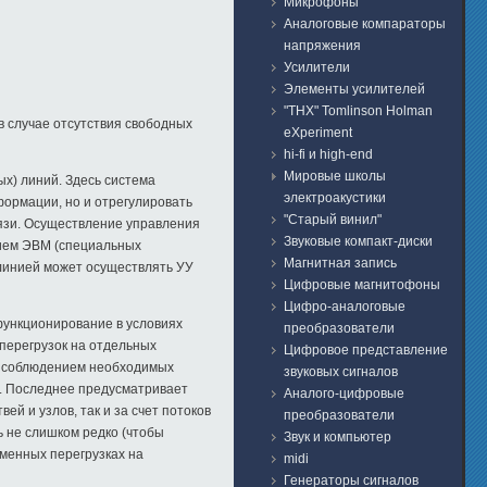
Микрофоны
Аналоговые компараторы
напряжения
Усилители
Элементы усилителей
"THX" Tomlinson Holman
 случае отсутствия свободных
eXperiment
hi-fi и high-end
Мировые школы
х) линий. Здесь система
электроакустики
формации, но и отрегулировать
"Старый винил"
вязи. Осуществление управления
Звуковые компакт-диски
нием ЭВМ (специальных
Магнитная запись
линией может осуществлять УУ
Цифровые магнитофоны
Цифро-аналоговые
функционирование в условиях
преобразователи
 перегрузок на отдельных
Цифровое представление
 с соблюдением необходимых
звуковых сигналов
х. Последнее предусматривает
Аналого-цифровые
ей и узлов, так и за счет потоков
преобразователи
 не слишком редко (чтобы
Звук и компьютер
еменных перегрузках на
midi
Генераторы сигналов