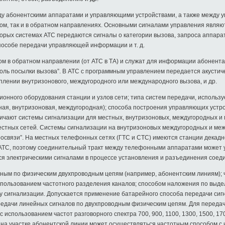
у абонентскими аппаратами и управляющими устройствами, а также между 
мом, так и в обратном направлениях. Основными сигналами управления являю
торых системах АТС передаются сигналы о категории вызова, запроса аппа
пособе передачи управляющей информации и т. д.
м в обратном направлении (от АТС в ТА) и служат для информации абонента
нтроль посылки вызова”. В АТС с программным управлением передается акуст
плении внутризонового, междугородного или международного вызова, и др.
ционного оборудования станции и узлов сети; типа систем передачи, использу
тная, внутризоновая, междугородная); способа построения управляющих устр
Различают системы сигнализации для местных, внутризоновых, междугородных 
местных сетей. Системы сигнализации на внутризоновых междугородных и ме
росвязи”. На местных телефонных сетях (ГТС и СТС) имеются станции декад
 АТС, поэтому соединительный тракт между телефонными аппаратами может у
я электрическими сигналами в процессе установления и разъединения соед
ым по физическим двухпроводным цепям (например, абонентским линиям);
использованием частотного разделения каналов; способом наложения по выде
у сигнализации. Допускается применение батарейного способа передачи сиг
редачи линейных сигналов по двухпроводным физическим цепям. Для передач
использованием частот разговорного спектра 700, 900, 1100, 1300, 1500, 17
на участке абонентской линии может осуществляться частотным способом с 