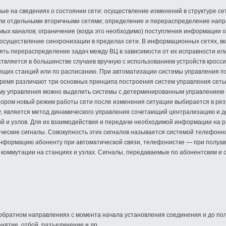
ные на сведениях о состоянии сети: осуществление изменений в структуре с
или отдельными вторичными сетями; определение и перераспределение нап
мых каналов; ограничение (когда это необходимо) поступления информации о
 осуществление синхронизации в пределах сети. В информационных сетях, 
ть перераспределение задач между ВЦ в зависимости от их исправности ил
вляется в большинстве случаев вручную с использованием устройств кросс
щих станций или по расписанию. При автоматизации системы управления п
время различают три основных принципа построения систем управления сет
тму управления можно выделить системы с детерминированным управлением
ором новый режим работы сети после изменения ситуации выбирается в резу
у, является метод динамического управления сочетающий централизацию и 
й и узлов. Для их взаимодействия и передачи необходимой информации на р
ские сигналы. Совокупность этих сигналов называется системой телефонно
нформацию абоненту при автоматической связи, телефонистке — при полуавт
коммутации на станциях и узлах. Сигналы, передаваемые по абонентским и 
в обратном направлениях с момента начала установления соединения и до по
нятие, отбой, разъединение и др.