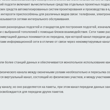
ий подсети включают вычислительные средства отдельных проектных подра
ских средств автоматизированных систем проектирования и производства в 
но интерсети приспособлены для различных видов связи: телефонии, электро
 называются сетями интегрального обслуживания.
ения разнородных подсетей и стандартов для построения подсетей, изначал
и с выбранной топологией с помощью блоков взаимодействия. Сети также ра
коммутацией данных понимается их передача, при которой канал передачи д
ами информационной сети в отличие от связи через некоммутируемые канал
или более станций данных и обеспечивается монопольное использование кан
 физического канала между оконечными узлами необязательно и пересылка с
тся виртуальный канал, состоящий из физических участков, и между участка
 каналу, но оно разделяется на пакеты, при этом канал передачи данных зан
 освобождается для передачи других пакетов.