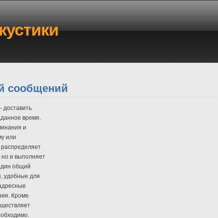
кустики
ей сообщений
— доставить
аданное время.
минания и
му или
о распределяет
, но и выполняет
один общий
ы, удобные для
оадресные
ния. Кроме
уществляет
еобходимо.