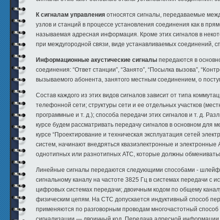
К сигналам управления
относятся сигналы, передаваемые межд
узлов и станций в процессе установления соединения как в пря
называемая адресная информация. Кроме этих сигналов в неко
при междугородной связи, виде устанавливаемых соединений, с
Информационные акустические сигналы
передаются в основно
соединения: “Ответ станции”, “Занято”, “Посылка вызова”, “Ко
вызываемого абонента, занятого местным соединением, о посту
Состав каждого из этих видов сигналов зависит от типа коммута
телефонной сети; структуры сети и ее отдельных участков (мес
программные и т. д.); способа передачи этих сигналов и т. д. 
курсе будем рассматривать передачу сигналов в основном для 
курсе “Проектирование и техническая эксплуатация сетей элект
систем, начинают внедряться квазиэлектронные и электронные
однотипных или разнотипных АТС, которые должны обмениватьс
Линейные сигналы передаются следующими способами - шлейфн
сигнальному каналу на частоте 3825 Гц в системах передачи с 
цифровых системах передачи; двоичным кодом по общему канал
физическим цепям. На СТС допускается индуктивный способ пе
применяются по разговорным проводам многочастотный способ с 
сигнализации — двоичный код. Передача адресной информации 