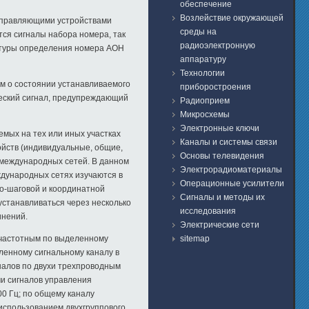
обеспечение
Возлействие окружающей
управляющими устройствами
среды на
тся сигналы набора номера, так
радиоэлектронную
ратуры определения номера АОН
аппаратуру
Технологии
м о состоянии устанавливаемого
приборостроения
ический сигнал, предупреждающий
Радиоприем
Микросхемы
Электронные ключи
емых на тех или иных участках
Каналы и системы связи
ойств (индивидуальные, общие,
Основы телевидения
и международных сетей. В данном
Электрорадиоматериалы
ждународных сетях изучаются в
Операционные усилители
но-шаговой и координатной
Сигналы и методы их
станавливаться через несколько
исследования
инений.
Электрические сети
sitemap
 частотным по выделенному
ленному сигнальному каналу в
налов по двухи трехпроводным
и сигналов управления
00 Гц; по общему каналу
использованием двухгруппового