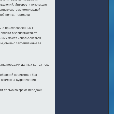
зделений. Интерсети нужны для
единую систему комплексной
нной почты, передачи
ьно приспособленных к
зличают в зависимости от
анных может использоваться
ы, обычно закрепленные за
ала передачи данных до тех пор,
ообщений происходит без
ми возможна буферизация
ят только во время передачи