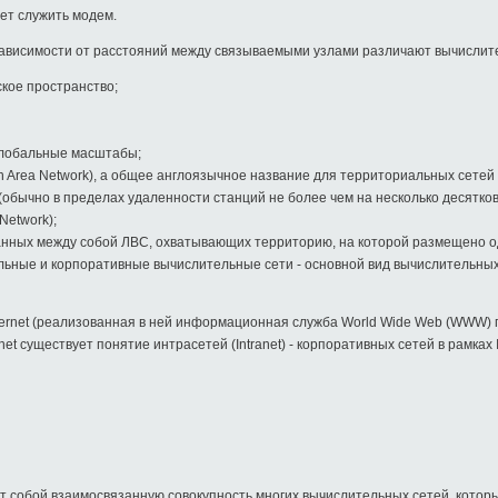
ет служить модем.
зависимости от расстояний между связываемыми узлами различают вычислит
кое пространство;
глобальные масштабы;
 Area Network), а общее англоязычное название для территориальных сетей -
бычно в пределах удаленности станций не более чем на несколько десятков и
Network);
занных между собой ЛВС, охватывающих территорию, на которой размещено 
альные и корпоративные вычислительные сети - основной вид вычислительных
ternet (реализованная в ней информационная служба World Wide Web (WWW) п
net существует понятие интрасетей (Intranet) - корпоративных сетей в рамках I
т собой взаимосвязанную совокупность многих вычислительных сетей, котор