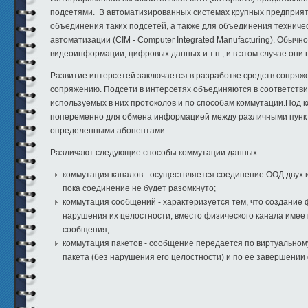
подсетями. В автоматизированных системах крупных предприят
объединения таких подсетей, а также для объединения техниче
автоматизации (CIM - Computer Integrated Manufacturing). Обыч
видеоинформации, цифровых данных и т.п., и в этом случае они
Развитие интерсетей заключается в разработке средств сопряж
сопряжению. Подсети в интерсетях объединяются в соответстви
используемых в них протоколов и по способам коммутации.Под 
попеременно для обмена информацией между различными пункт
определенными абонентами.
Различают следующие способы коммутации данных:
коммутация каналов - осуществляется соединение ООД двух 
пока соединение не будет разомкнуто;
коммутация сообщений - характеризуется тем, что создание
нарушения их целостности; вместо физического канала имее
сообщения;
коммутация пакетов - сообщение передается по виртуальному
пакета (без нарушения его целостности) и по ее завершении