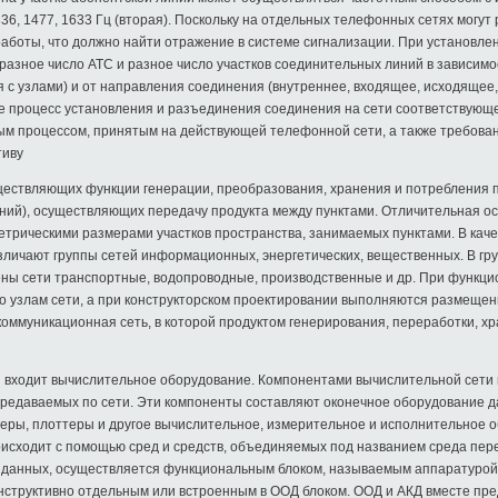
, 1336, 1477, 1633 Гц (вторая). Поскольку на отдельных телефонных сетях мог
работы, что должно найти отражение в системе сигнализации. При установл
азное число АТС и разное число участков соединительных линий в зависимос
 с узлами) и от направления соединения (внутреннее, входящее, исходящее,
е процесс установления и разъединения соединения на сети соответствующ
ным процессом, принятым на действующей телефонной сети, а также требов
тиву
уществляющих функции генерации, преобразования, хранения и потребления 
инений), осуществляющих передачу продукта между пунктами. Отличительная 
етрическими размерами участков пространства, занимаемых пунктами. В каче
азличают группы сетей информационных, энергетических, вещественных. В гр
лены сети транспортные, водопроводные, производственные и др. При функц
о узлам сети, а при конструкторском проектировании выполняются размещени
коммуникационная сеть, в которой продуктом генерирования, переработки, х
ой входит вычислительное оборудование. Компонентами вычислительной сет
редаваемых по сети. Эти компоненты составляют оконечное оборудование д
нтеры, плоттеры и другое вычислительное, измерительное и исполнительное 
исходит с помощью сред и средств, объединяемых под названием среда пер
 данных, осуществляется функциональным блоком, называемым аппаратурой
ь конструктивно отдельным или встроенным в ООД блоком. ООД и АКД вместе п