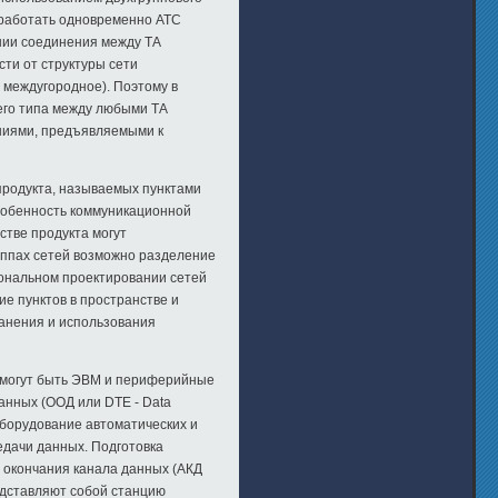
ут работать одновременно АТС
ении соединения между ТА
ти от структуры сети
 междугородное). Поэтому в
его типа между любыми ТА
аниями, предъявляемыми к
продукта, называемых пунктами
особенность коммуникационной
стве продукта могут
уппах сетей возможно разделение
иональном проектировании сетей
е пунктов в пространстве и
ранения и использования
и могут быть ЭВМ и периферийные
анных (ООД или DTE - Data
оборудование автоматических и
едачи данных. Подготовка
 окончания канала данных (АКД
редставляют собой станцию