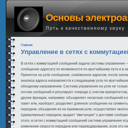
Основы электроа
Путь к качественному звуку
Главная
Управление в сетях с коммутаци
В сетях с коммутацией сообщений задача системы управления 
сообщение адресату по возможности по кратчайшему пути и в з
Принятое на узле сообщение, снабженное адресом, после запо
анализа адреса направляется к следующему узлу по кратчайше
обходному направлению. Система управления на узле не тольк
потоки сообщений и регулирует очереди (с учетом приоритетов)
другие функции, например: объединяет несколько сообщений в 
пакет или, наоборот, разделяет длинное сообщение на сегмент
передачи, объединяя их на приемном узле; осуществляет мног
(циркулярные) передачи; выдает “квитанции” о доставке сообще
этого, в сетях с коммутацией сообщений система управления ос
изменение скорости передачи или перекодирование, если это н