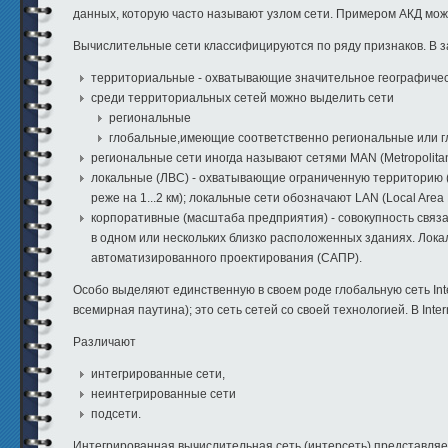
данных, которую часто называют узлом сети. Примером АКД мож
Вычислительные сети классифицируются по ряду признаков. В 
территориальные - охватывающие значительное географичес
среди территориальных сетей можно выделить сети
региональные
глобальные,имеющие соответственно региональные или 
региональные сети иногда называют сетями MAN (Metropolitan
локальные (ЛВС) - охватывающие ограниченную территорию (о
реже на 1...2 км); локальные сети обозначают LAN (Local Area 
корпоративные (масштаба предприятия) - совокупность свя
в одном или нескольких близко расположенных зданиях. Лок
автоматизированного проектирования (САПР).
Особо выделяют единственную в своем роде глобальную сеть In
всемирная паутина); это сеть сетей со своей технологией. В Inter
Различают
интегрированные сети,
неинтегрированные сети
подсети.
Интегрированная вычислительная сеть (интерсеть) представляе