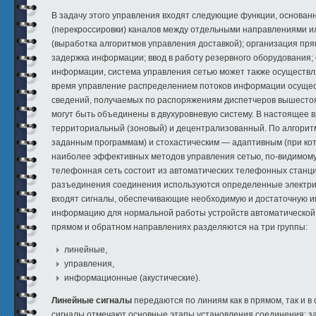
В задачу этого управления входят следующие функции, основан
(перекроссировки) каналов между отдельными направлениями 
(выработка алгоритмов управления доставкой); организация пря
задержка информации; ввод в работу резервного оборудования;
информации, система управления сетью может также осуществля
время управление распределением потоков информации осущест
сведений, получаемых по распоряжениям диспетчеров вышестоя
могут быть объединены в двухуровневую систему. В настоящее 
территориальный (зоновый) и децентрализованный. По алгори
заданным программам) и стохастическим — адаптивным (при кот
наиболее эффективных методов управления сетью, по-видимом
телефонная сеть состоит из автоматических телефонных станци
разъединения соединения используются определенные электриче
входят сигналы, обеспечивающие необходимую и достаточную и
информацию для нормальной работы устройств автоматической 
прямом и обратном направлениях разделяются на три группы:
линейные,
управления,
информационные (акустические).
Линейные сигналы
передаются по линиям как в прямом, так и 
сигналы отмечают основные этапы установления соединения: за