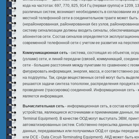
кода на частотах: 697, 770, 825, 914 Гц (первая группа) и 1209
различных систем, возникает необходимость в согласовании их 
местной телефонной сети в соединительном тракте может быть р
(нерайонированная, районированная без узлов, районированная
систему сигнализации должны входить сигналы, обеспечивающи
абонентов сети. Состав сигналов определяется эксплуатацион
современной телефонной сети с учетом ее развития на перспек
Коммуникационная cеть
- система, состоящая из объектов, ос
(узлами) сети, и линий передачи (связей, коммуникаций, соед
сети - большие расстояния между пунктами по сравнению с геом
фигурировать информация, энергия, масса, и соответственно р
на подгруппы. Так, среди вещественных сетей могут быть выде
решаются задачи синтеза топологии, распределения продукта п
проведение (трассировка) соединений. Информационная сеть - 
является информация.
Вычислительная сеть
- информационная сеть, в состав котор
устройства, являющиеся источниками и приемниками данных, пе
Terminal Equipment). В качестве ООД могут выступать ЭВМ, при
автоматизированных систем. Собственно пересылка данных про
данных, передаваемых или получаемых ООД от среды передачи
или DCE - Data Circuit-Terminating Equipment). АКД может быт