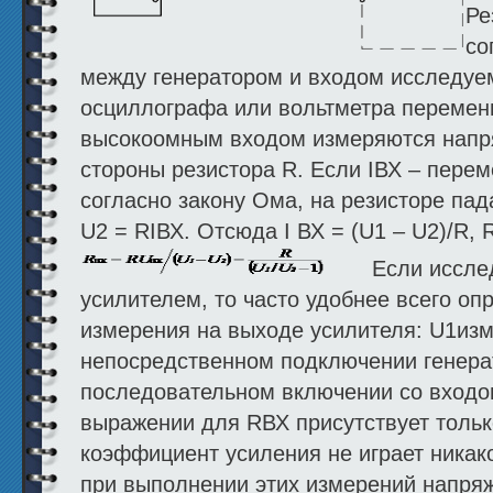
Ре
со
между генератором и входом исследуе
осциллографа или вольтметра перемен
высокоомным входом измеряются напр
стороны резистора R. Если IВХ – перем
согласно закону Ома, на резисторе пад
U2 = RIВХ. Отсюда I ВХ = (U1 – U2)/R, 
Если исследу
усилителем, то часто удобнее всего оп
измерения на выходе усилителя: U1изм
непосредственном подключении генерат
последовательном включении со входом
выражении для RВХ присутствует тольк
коэффициент усиления не играет никако
при выполнении этих измерений напря