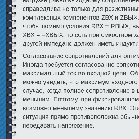
справедлива не только для резистивны
комплексных компонентов ZВХ и ZВЫХ. 
чтобы помимо условия RВХ = RВЫХ, вы
XВХ = –XВЫХ, то есть при емкостном х
другой импеданс должен иметь индукти
Согласование сопротивлений для оптим
Иногда требуется согласование сопро
максимальный ток во входной цепи. Обр
можно увидеть, что максимум входного 
случае, когда полное сопротивление в
меньшим. Поэтому, при фиксированном
возможно меньшему значению RВХ. Эта
ситуация прямо противоположна обычно
передавать напряжение.