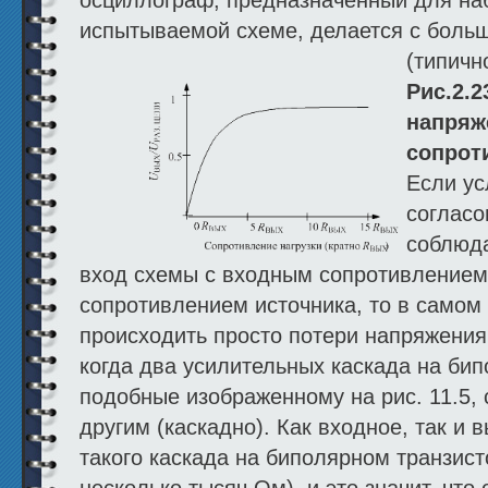
испытываемой схеме, делается с бол
(типичн
Рис.2.
напряж
сопрот
Если ус
согласо
соблюда
вход схемы с входным сопротивление
сопротивлением источника, то в самом
происходить просто потери напряжения.
когда два усилительных каскада на бип
подобные изображенному на рис. 11.5,
другим (каскадно). Как входное, так и
такого каскада на биполярном транзист
несколько тысяч Ом), и это значит, чт