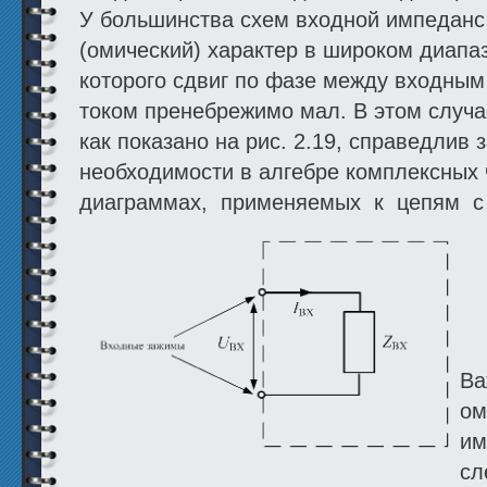
У большинства схем входной импеданс
(омический) характер в широком диапаз
которого сдвиг по фазе между входны
током пренебрежимо мал. В этом случа
как показано на рис. 2.19, справедлив 
необходимости в алгебре комплексных 
диаграммах, применяемых к цепям с
Ва
ом
им
сл