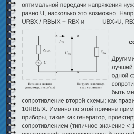
оптимальной передачи напряжения нуж
равно U, насколько это возможно. Нап
URВХ / RВЫХ + RВХ и UВХ≈U, R
с
Другими
лучшей 
одной с
сопрот
быть мн
сопротивление второй схемы; как прав
10RВЫХ. Именно по этой причине прим
приборы, такие как генератор, проект
сопротивлением (типичное значение < 1
осциллограф, предназначенный для на