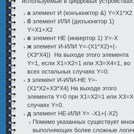
используемые в цифровых устройствах
а
элемент И (конъюнктор &) Y=Х1*Х2
б
элемент ИЛИ (дизъюнктор 1)
Y=Х1+Х2
в
элемент НЕ (инвертор 1) У=-Х
ж
элемент И-ИЛИ Y=-(Х1*Х2)+(-
(ХЗ*Х4)) На выходе этого элемента
Y=1, если Х1=Х2=1 или ХЗ=Х4=1, во
всех остальных случаях Y=0.
з
элемент И-ИЛИ-НЕ Y=-
(Х1*Х2+ХЗ*Х4) На выходе этого
элемента Y=0 при Х1=Х2=1 или ХЗ=Х4
случаях Y=0.
д
элемент НЕ-ИЛИ Y= -X1+(-X2)
Помимо указанных существует множ
выполняющих более сложные логич