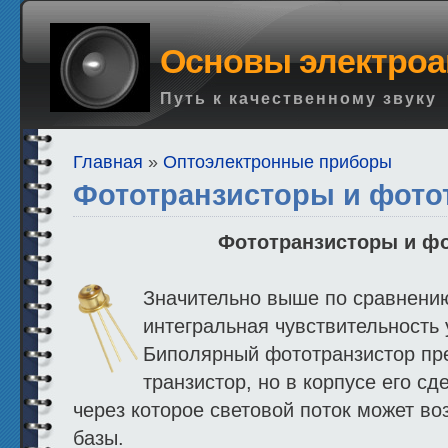
Основы электроа
Путь к качественному звуку
Главная
»
Оптоэлектронные приборы
Фототранзисторы и фото
Фототранзисторы и ф
Значительно выше по сравнени
интегральная чувствительность 
Биполярный фототранзистор пр
транзистор, но в корпусе его сд
через которое световой поток может во
базы.