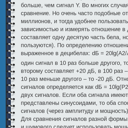
больше, чем сигнал Y. Во многих случа
сравнение. Но очень часто подобные о
миллионов, и тогда удобнее пользоват
зависимостью и измерять отношение в 
составляет одну десятую часть бела, н
пользуются). По определению отношени
выраженное в децибелах: dБ = 20lg(А2/А
один сигнал в 10 раз больше другого, т
второму составляет +20 дБ, в 100 раз –
10 раз меньше другого – то -20 дБ. О
сигналов определяется как dБ = 10lg(Р2
двух сигналов. Если оба сигнала имеют 
представлены синусоидами, то оба сп
сигналов (через амплитуду и мощность)
Для сравнения сигналов разной формы
и шумового следует использовать мощ