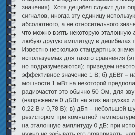
значения). Хотя децибел служит для о
сигналов, иногда эту единицу использу
абсолютного, а не относительного знач
что можно взять некоторую эталонную 
любую другую амплитуду в децибелах п
Известно несколько стандартных значе
используемых для такого сравнения (эт
но подразумеваются); приведем некотор
эффективное значение 1 В; б) дБВт – 
мощности 1 мВт на некоторой предпола
радиочастот это обычно 50 Ом, для зву
(напряжение 0 дБВт на этих нагрузках
0,22 В и 0,78 В); в) дБп – небольшой 
резистором при комнатной температуре
на эталонную амплитуду 0 дБ: при испо
нужно не забывать его оговаривать, н